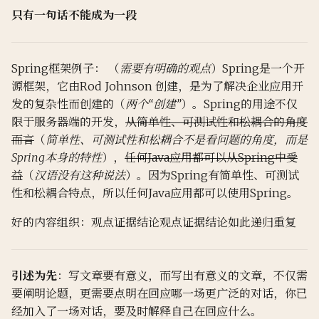
14. Digital Signature
只有一句话不能成为一段
15.External Sorting
第23课
15. Differential Privacy
参考
第24课
Spring框架例子： （
需要有明确的观点
）Spring是一个开
展示（零知识证明）
源框架，它由Rod Johnson 创建，是为了解决企业应用开
第25课
发的复杂性而创建的（
两个“创建”
）。Spring的用途不仅
第26课
限于服务器端的开发，
从简单性、可测试性和松耦合的角度
而言
（
简单性、可测试性和松耦合不是看问题的角度，而是
第27课
Spring本身的特性
），
任何Java应用都可以从Spring中受
益
（
汉语没有这种说法
）。因为Spring有简单性、可测试
第28课
性和松耦合特点，所以任何Java应用都可以使用Spring。
好的内容组织：观点证据结论观点证据结论如此递归重复
第29课
操作系统导论笔记
引述为先
：写文章要有意义，而写出有意义的文章，不仅需
要阐明论题，更需要点明在回应哪一场更广泛的对话，你已
lab1
经加入了一场对话，要及时解释自己在回应什么。