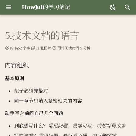
HowJul的学习笔记
正
在
5.技术文档的语言
🐾 更新
第一章 信号与系统
内容组织
期末复习
第3课
0.Introduce
1.Course Overview
第三课 微控制器
中国现当代小说简脉
1.OS Services & Structures
期末复习
期末复习
Git学习笔记
开始
说明
lec1-6
exam
self1
Pytorch1
第零章 安装
Lec1 Introduction of De
初
Learning
约 1452 个字
11 张图片
预计阅读时间 5 分钟
始
🐽 关于
第二章 信号频域分析
语法修辞
1.AVL Tree&Splay Tree
第4课
1.Overview
2.User Authentication
第四课 机器人传感器
沈从文小说赏析
2.OS Structures
exam
lec
Python学习笔记
动手学深度学习
21-22期中卷
lec7
lec11
self2
Pytorch2
第一章 引言
Lec2 What to do if my
化
内容组织
network fails to train
🥴 中二
第三章 采样与滤波
排版惯例
2.Red-Black Trees&B+
第5课
2.Basic Principles
3.Unix Discretionary
第五课 机器人驱动原理概述
张爱玲小说赏析
3.Process
lec
selfstudy
Numpy学习笔记
李宏毅机器学习课程
期中卷
lec8
lec12
self3
Pytorch3
第二章 预备知识
搜
Trees
Access Control
基本原则
Lec3 Image as input
😇 友链
第四章 语音信号处理
邮件礼节
第6课
3.Buffer Overflow
第六课 机器人驱动原理概
谌容小说赏析
4.Threads
Linux学习笔记
lec9
lec13
self4
第三章 线性神经网络
索
架子必须先搭对
3.Inverted File Index
4.MAC and Intergrity
述-2
引
Protection
Lec4 Sequence as input
👹 209志怪录
第五章 数字图像处理与安全
第7课
4.Ret2libc & ROP
余华小说赏析
5.Threads_b
Pytorch学习笔记
同一章节里填入紧密相关的内容
lec10
lec14
self5
第四章 多层感知机
擎
4.Leftist Heaps and Skew
第七课 机器人设计与传动-1
动手写之前问自己几个问题
Heaps
5.Role Based Access
Lec5 Sequence to
👽 丽泽秘闻
第六章 信息安全中的毫米波
第8课
5.ROP & BROP
刘震云小说赏析
6.CPU_Scheduling
网页美化
lec11
lec15
self6
第五章 深度学习计算
Control
sequence
感知
第八课 机器人设计与传动-2
到底想写什么？
常见问题：没啥可写；或想写得太多
5.Binomial Queue
🌕 1/365 night
第9课
6.Format String Attack
鬼子小说赏析
7.Mars
lec12
self7
第六章 卷积神经网络
写给谁看？
常见问题：外行看不懂，内行嫌啰嗦