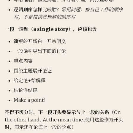
6.Modern Crypto
Lec6 Generation
第七章 无线通信安全
第九课 机器人运动学和坐标
6.Backtracking
变换
第10课
7.Static Analysis
8.Synchronization Tools
lec13-14
self8
第七章 现代卷积神经网络
逻辑顺序怎样比较顺？
常见问题：按自己工作的顺序
7.Stream Ciphers and CPA
Lec7 Self-supervised
写，不是按读者理解的顺序写
Security
learning for Speech and
7.Divide and Conquer
第十课 里程估计
第15课
8.Symbolic&Concolic
期末
self9
一段一话题（a single story），应该包含
Image
Execution
8.PRF, CPA Security and
8.Dynamic Programming
第十一课 机器人视觉
第16课
self10
简短的开场白一开宗明义
CCA Security
Lec8 Auto-encoder/
9.Taint Analysis
一段话引导出下面的讨论
Anomaly Detection
9.Greedy Algorithms
第十二课 规划导论
第17课
9. Message Authentication
10.fuzz
重点内容
Code
Lec9 Explainable AI
10.NP-Completeness
第十三课 集群
第18课
围绕主题展开论证
11.SFI&CFI
给定论+给解释
10. Number Theory Basics
11.Approximation
第19课
结论性结尾
11. Key Management and
12.Local Search
第20课
Make a point！
The Need for Public Key
Cryptography
13.Randomized Algorithms
第21课
不得不切分时，下一段开头要显示与上一段的关系
（On
the other hand... At the mean time...使用这些作为开头
13. RSA Encryption
14.Parallel Algorithms
第22课
时，表示还在论证上一段的论点）