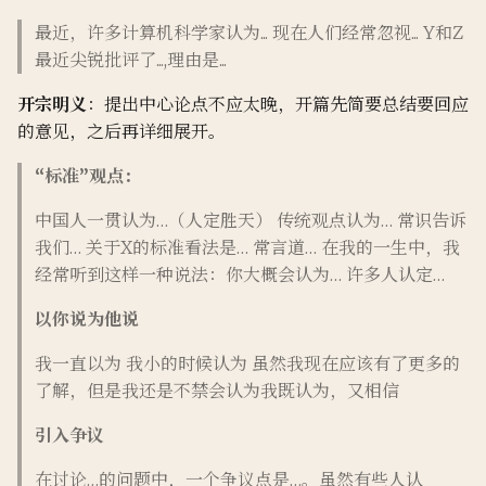
lab2
最近，许多计算机科学家认为... 现在人们经常忽视... Y和Z
最近尖锐批评了...,理由是...
lab3
开宗明义
：提出中心论点不应太晚，开篇先简要总结要回应
lab4
的意见，之后再详细展开。
“标准”观点：
lab5
中国人一贯认为…（人定胜天） 传统观点认为… 常识告诉
期末
我们… 关于X的标准看法是… 常言道… 在我的一生中，我
经常听到这样一种说法：你大概会认为… 许多人认定…
以你说为他说
我一直以为 我小的时候认为 虽然我现在应该有了更多的
了解，但是我还是不禁会认为我既认为，又相信
引入争议
在讨论…的问题中，一个争议点是…。虽然有些人认